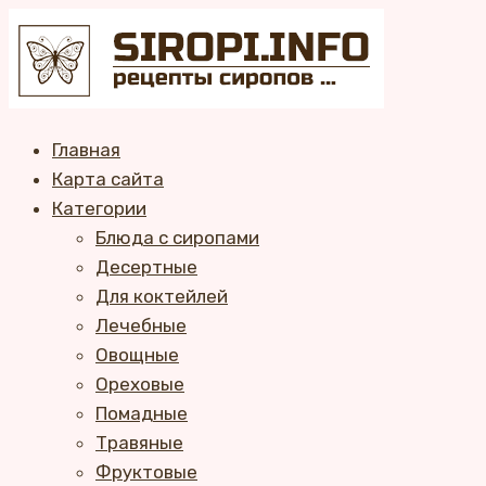
Перейти
к
контенту
Главная
Карта сайта
Категории
Блюда с сиропами
Десертные
Для коктейлей
Лечебные
Овощные
Ореховые
Помадные
Травяные
Фруктовые